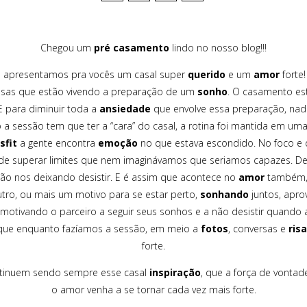
Chegou um
pré casamento
lindo no nosso blog!!!
 apresentamos pra vocês um casal super
querido
e um
amor
forte
osas que estão vivendo a preparação de um
sonho
. O casamento es
E para diminuir toda a
ansiedade
que envolve essa preparação, nada
sessão tem que ter a “cara” do casal, a rotina foi mantida em uma
sfit
a gente encontra
emoção
no que estava escondido. No foco e 
o de superar limites que nem imaginávamos que seriamos capazes. De 
ão nos deixando desistir. E é assim que acontece no
amor
também, 
tro, ou mais um motivo para se estar perto,
sonhando
juntos, apro
otivando o parceiro a seguir seus sonhos e a não desistir quando 
rque enquanto fazíamos a sessão, em meio a
fotos
, conversas e
ris
forte.
ntinuem sendo sempre esse casal
inspiração
, que a força de vonta
o amor venha a se tornar cada vez mais forte.