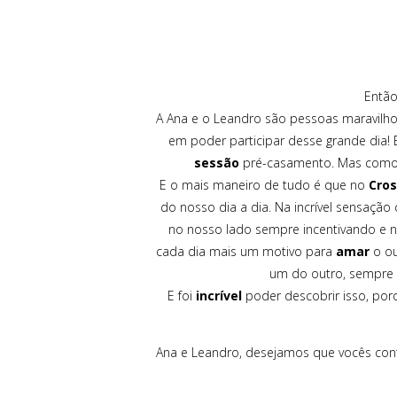
Então
A Ana e o Leandro são pessoas maravilh
em poder participar desse grande dia! 
sessão
pré-casamento. Mas como a 
E o mais maneiro de tudo é que no
Cros
do nosso dia a dia. Na incrível sensaçã
no nosso lado sempre incentivando e n
cada dia mais um motivo para
amar
o ou
um do outro, sempre m
E foi
incrível
poder descobrir isso, po
Ana e Leandro, desejamos que vocês co