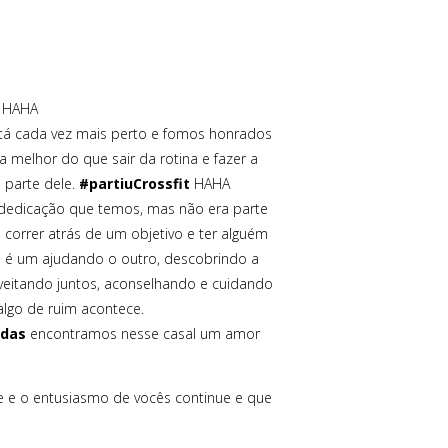
! HAHA
tá cada vez mais perto e fomos honrados
 melhor do que sair da rotina e fazer a
 parte dele.
#partiuCrossfit
HAHA
dedicação que temos, mas não era parte
correr atrás de um objetivo e ter alguém
é um ajudando o outro, descobrindo a
veitando juntos, aconselhando e cuidando
algo de ruim acontece.
adas
encontramos nesse casal um amor
de e o entusiasmo de vocês continue e que