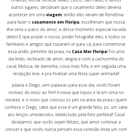
outros lugares, decidiram que o casamento deles deveria
acontecer em uma
viagem
, então eles vieram de Rondônia
para fazer o
casamento em Floripa
, escolheram que nossa
ilha seria o palco do amor, e desse momento especial na vida
deles! E que prazer o nosso, poder fotografar eles, e todos os
familiares e amigos que toparam vir para cá, para comemorar
essa união, pertinho da praia, na
Casa Mar Floripa
! Foi uma
dia lindo, recheado de amor, alegria e com a cachorrinha do
casal, Melissa, de daminha, coisa mais fofa, e em seguida uma
recepção leve, e pra finalizar uma festa super animada!!
Juliana e Diego, sem palavras para esse dia, vocês foram
incríveis do inicio ao fim!! A noiva que topou ir lá em cima no
mirante, e o noivo que colocou os pés na areia da praia ( quem
conhece o Diego, sabe que esse é um grande feito, ps: um salve
aos lenços umedecidos, kkkkk) tudo pela foto perfeita!! Casal
desejamos que vocês sejam felizes, que amor continue a
crescer e que vocês nunca percam essa conexão linda um com