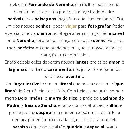
deles em
Fernando de Noronha
, e a melhor parte, é que
queriam nos levar junto para deixar registrado os dias
incríveis
, e as
paisagens
magnificas que iriam encontrar. Era
um dos nossos
sonhos
, poder
viajar
para
fotografar
. Poder
vivenciar o novo,
o amor,
e fotografar em um lugar tão
incrível
como
Noronha
, foi a personificação do nosso
sonho
. Foi ainda
mais
perfeito
do que podíamos imaginar. E nossa resposta,
claro, foi um enorme sim.
Então depois deles deixarem nossas
lentes
cheias de
amor
, e
lágrimas
no dia do
casamento
, nos juntamos e partimos
para nossa
aventura
.
Um
lugar incrível,
com um
litoral
que nos faz exclamar “
que
lindo
” de 2 em 2 minutos, HAHA. Com belezas naturais, como o
morro
Dois Irmãos,
o
morro do Pico
, a praia da
Cacimba do
Padre
, a
baía do Sancho
, e tantas outras atracões, a
ilha
te
prende, te faz
suspirar
e a querer não sair mais de lá. E foi
demais, poder conhecer cada lugar, e desfrutar daquele
paraíso
com esse casal tão
querido
e
especial
. Mário