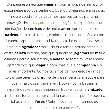
Quintana escreveu que
viajar
é trocar a roupa da alma. E foi
exatamente isso que sentimos. Quando chegamos em casa, ao
nosso cotidiano, percebemos que passamos por uma
renovação. Essa
viagem
foi uma doação de experiências, de
admiração, de
sorrisos
e de muito
amor
. Aprendemos com os
nativos
, com os visitantes, e principalmente com a Ana e com
Leandro. Aprendemos a cultivar e a cuidar do que é nosso, a
amar e a
agradecer
por tudo que temos. Aprendemos que
existe
beleza
exterior, mas que quando se
jogamos
no
mar
e
olhamos para o seu interior, a
beleza
se torna mil vezes maior.
Aprendemos que
viajar
é bom, mas que a
companhia
é o
mais importante. Compartilhamos de momentos e vimos
coisas que teremos
orgulho
de passar para os amigos e para
quem mais quiser ouvir e ver. Trouxemos na bagagem,
experiências valorosas e intensas, trouxemos uma
amizade
ainda mais forte com esse casal fantástico e o que não poderia
faltar, claro, as
fotos
!!! Sobre essa última deixamos os
comentários por conta de vocês.