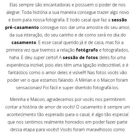
Elas sempre são encantadoras e possuem o poder de nos
alegrar. Toda história a sua maneira consegue trazer algo novo
e bom para nossa fotografia. E todo casal que faz a
sessão
pré-casamento
consegue nos dar uma amostra do seu amor,
da sua interação, do seu carinho e de como será no dia do
casamento
. E esse casal querido já é de casa, mas foi a
primeira vez que tivemos a relação
fotógrafo
e fotografados,
haha. E deu super certo!! A
sessão de fotos
deles foi uma
experiência incrível, pois eles têm uma ligação indescritível, e é
fantástico como o amor deles é visível!!! Nas fotos vocês vão
poder ver o que estamos falando. A Mérian e o Maicon foram
sensacionais! Foi fácil e super divertido fotografá-los.
Merinha e Maicon, agradecemos por vocês nos permitirem
contar a história de amor de vocês! O casamento é sempre um
acontecimento tão esperado para o casal, é algo tão especial
que nos sentimos realmente honrados em poder fazer parte
dessa etapa para vocês!! Vocês foram maravilhosos como