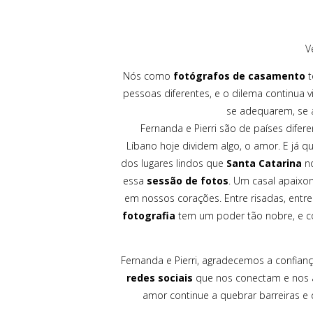
V
Nós como
fotógrafos de casamento
t
pessoas diferentes, e o dilema continua
se adequarem, se a
Fernanda e Pierri são de países difer
Líbano hoje dividem algo, o amor. E já 
dos lugares lindos que
Santa Catarina
no
essa
sessão de fotos
. Um casal apaixon
em nossos corações. Entre risadas, entr
fotografia
tem um poder tão nobre, e co
Fernanda e Pierri, agradecemos a confia
redes sociais
que nos conectam e nos a
amor continue a quebrar barreiras e 