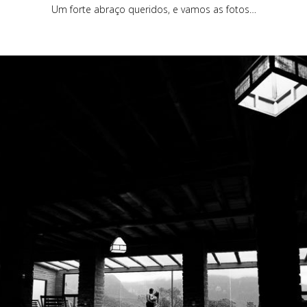
Um forte abraço queridos, e vamos as fotos…