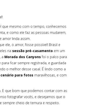
!!
rível que mesmo com o tempo, conhecemos
enta, e como ele faz as pessoas mudarem,
e amor linda assim.
 ele, o amor, fosse possível! Brasil e
 eles na
sessão pré-casamento
em um
, a
Morada dos Canyons
foi o palco para
de para ficar sempre registrada, e guardada
ndo o melhor desse casal. É lindo como a
m
cenário para fotos
maravilhosas, e com
ram. E que bom que podemos contar com as
nso fotografar vocês, e desejamos que o
e sempre cheio de ternura e respeito.