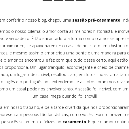
em conferir o nosso blog, chegou uma
sessão pré-casamento
linda
emos o nosso dilema: o amor conta as melhores histórias! E é inc
 vivo e verdadeiro. É tão encantadora a forma como o amor se apres
proximarem, se apaixonarem. E o casal de hoje, tem uma história d
entes, e mesmo assim o amor criou uma ponte e uma maneira para que
que o amor os encontrou, e fez com que tudo desse certo, aqui estão
s proporciona. Um lugar tranquilo, aconchegante e cheio de charme
ado, um lugar indescritível, resultou claro, em fotos lindas. Uma tar
e o inglês e o português nos entendemos e as fotos foram nos revela
mo um casal pode nos envolver tanto. A sessão foi incrível, com u
um casal mega querido, foi show!!!
nça em nosso trabalho, e pela tarde divertida que nos proporciona
presentam pessoas tão fantásticas, como vocês!! Foi um prazer ime
que vocês sejam muito felizes no
casamento
. E que o amor continu