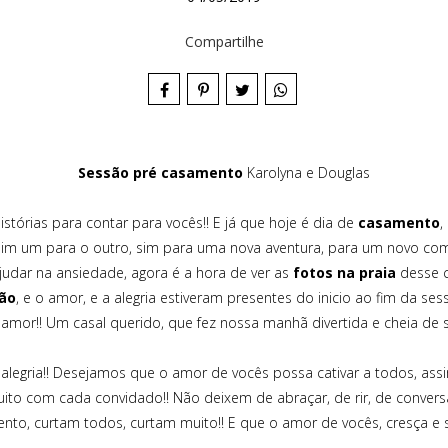
Compartilhe
Sessão pré casamento
Karolyna e Douglas
stórias para contar para vocês!! E já que hoje é dia de
casamento
,
sim um para o outro, sim para uma nova aventura, para um novo começ
judar na ansiedade, agora é a hora de ver as
fotos na praia
desse c
ção
, e o amor, e a alegria estiveram presentes do inicio ao fim da ses
amor!! Um casal querido, que fez nossa manhã divertida e cheia de s
e alegria!! Desejamos que o amor de vocês possa cativar a todos, as
ito com cada convidado!! Não deixem de abraçar, de rir, de convers
o, curtam todos, curtam muito!! E que o amor de vocês, cresça e se