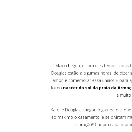
Maio chegou, e com eles temos lindas hi
Douglas estão a algumas horas, de dizer 
amor, e comemorar essa união!! E para a
foi no
nascer do sol da praia da Arma
e muito 
Karol e Douglas, chegou o grande dia, qu
ao máximo o casamento, e se divirtam mu
coração!! Curtam cada moment