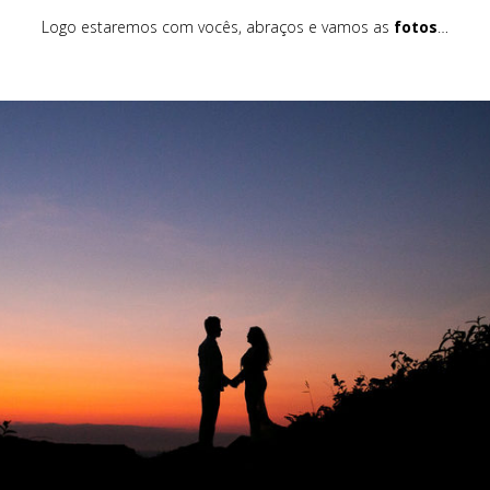
Logo estaremos com vocês, abraços e vamos as
fotos
…