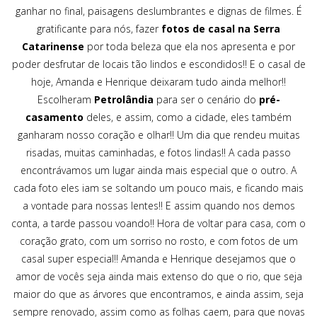
ganhar no final, paisagens deslumbrantes e dignas de filmes. É
gratificante para nós, fazer
fotos de casal na Serra
Catarinense
por toda beleza que ela nos apresenta e por
poder desfrutar de locais tão lindos e escondidos!! E o casal de
hoje, Amanda e Henrique deixaram tudo ainda melhor!!
Escolheram
Petrolândia
para ser o cenário do
pré-
casamento
deles, e assim, como a cidade, eles também
ganharam nosso coração e olhar!! Um dia que rendeu muitas
risadas, muitas caminhadas, e fotos lindas!! A cada passo
encontrávamos um lugar ainda mais especial que o outro. A
cada foto eles iam se soltando um pouco mais, e ficando mais
a vontade para nossas lentes!! E assim quando nos demos
conta, a tarde passou voando!! Hora de voltar para casa, com o
coração grato, com um sorriso no rosto, e com fotos de um
casal super especial!! Amanda e Henrique desejamos que o
amor de vocês seja ainda mais extenso do que o rio, que seja
maior do que as árvores que encontramos, e ainda assim, seja
sempre renovado, assim como as folhas caem, para que novas