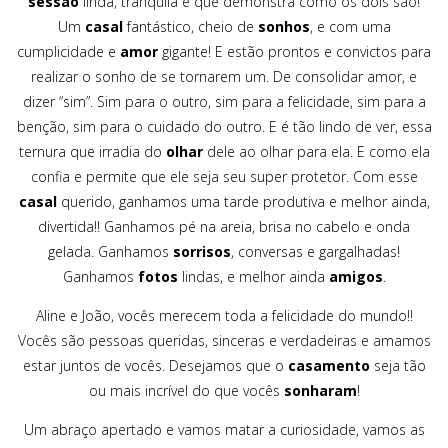
sessão
linda, tranquila e que demonstra como os dois são!
Um
casal
fantástico, cheio de
sonhos
, e com uma
cumplicidade e
amor
gigante! E estão prontos e convictos para
realizar o sonho de se tornarem um. De consolidar amor, e
dizer “sim”. Sim para o outro, sim para a felicidade, sim para a
benção, sim para o cuidado do outro. E é tão lindo de ver, essa
ternura que irradia do
olhar
dele ao olhar para ela. E como ela
confia e permite que ele seja seu super protetor. Com esse
casal
querido, ganhamos uma tarde produtiva e melhor ainda,
divertida!! Ganhamos pé na areia, brisa no cabelo e onda
gelada. Ganhamos
sorrisos
, conversas e gargalhadas!
Ganhamos
fotos
lindas, e melhor ainda
amigos
.
Aline e João, vocês merecem toda a felicidade do mundo!!
Vocês são pessoas queridas, sinceras e verdadeiras e amamos
estar juntos de vocês. Desejamos que o
casamento
seja tão
ou mais incrível do que vocês
sonharam
!
Um abraço apertado e vamos matar a curiosidade, vamos as