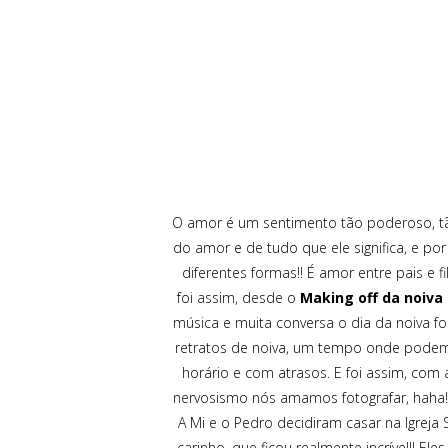
O amor é um sentimento tão poderoso, tão 
do amor e de tudo que ele significa, e p
diferentes formas!! É amor entre pais e f
foi assim, desde o
Making off da noiva
música e muita conversa o dia da noiva fo
retratos de noiva, um tempo onde podemo
horário e com atrasos. E foi assim, com 
nervosismo nós amamos fotografar, haha!! 
A Mi e o Pedro decidiram casar na Igreja 
carinho, que ficou realmente incrível!! El