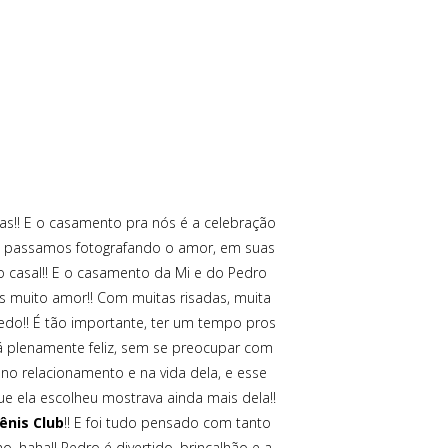
oas!! E o casamento pra nós é a celebração
que passamos fotografando o amor, em suas
 do casal!! E o casamento da Mi e do Pedro
os muito amor!! Com muitas risadas, muita
cedo!! É tão importante, ter um tempo pros
á plenamente feliz, sem se preocupar com
 no relacionamento e na vida dela, e esse
ue ela escolheu mostrava ainda mais dela!!
ênis Club
!! E foi tudo pensado com tanto
o, haha!! Pedro é divertido, brincalhão e a