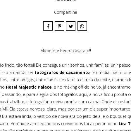
Compartilhe
Michelle e Pedro casaram!!
lindo, tão forte!! Ele consegue unir sonhos, unir famílias, unir pess
or isso amamos ser
fotógrafos de casamento
!! É um dia inteiro 
ilhos, entre amigos, entre família, e claro, a estrela da noite, o amor
no
Hotel Majestic Palace
, e no making off do noivo, já encontram
i passando, e para alegria dos fotógrafos aqui, a noiva ficou pronta 
s trabalhar, e fotografar a noiva pronta com calma! Onde ela estar
a Mi!! Ela estava nervosa, claro, mas por ser um dia super importante
Ela estava linda, o vestido de noiva era do jeito dela, e o bouquet q
Santo Antônio e a recepção dos convidados foi ali pertinho no
Lira T
es são tão perfeitos um pro outro, que a diferença é só na altura mesm