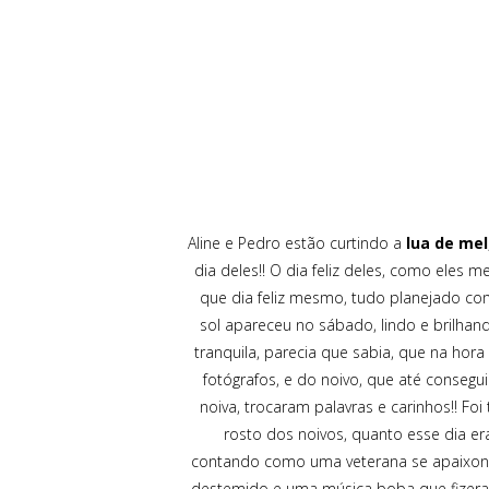
Aline e Pedro estão curtindo a
lua de mel
dia deles!! O dia feliz deles, como eles
que dia feliz mesmo, tudo planejado co
sol apareceu no sábado, lindo e brilhand
tranquila, parecia que sabia, que na hora 
fotógrafos, e do noivo, que até conse
noiva, trocaram palavras e carinhos!! Fo
rosto dos noivos, quanto esse dia era
contando como uma veterana se apaixo
destemido e uma música boba que fizeram 