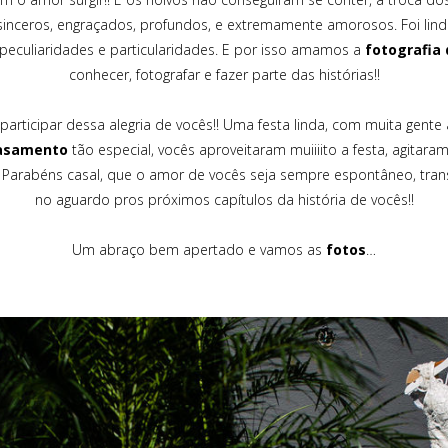
 sinceros, engraçados, profundos, e extremamente amorosos. Foi lindo
peculiaridades e particularidades. E por isso amamos a
fotografia
conhecer, fotografar e fazer parte das histórias!!
s participar dessa alegria de vocês!! Uma festa linda, com muita gen
casamento
tão especial, vocês aproveitaram muiiiito a festa, agitar
be!! Parabéns casal, que o amor de vocês seja sempre espontâneo, tr
no aguardo pros próximos capítulos da história de vocês!!
Um abraço bem apertado e vamos as
fotos
…