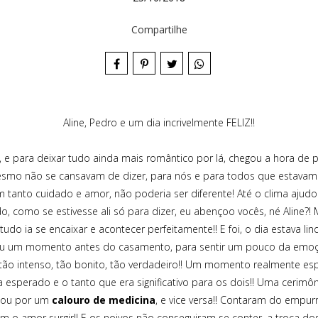
Compartilhe
Aline, Pedro e um dia incrivelmente FELIZ!!
, e para deixar tudo ainda mais romântico por lá, chegou a hora de 
 mesmo não se cansavam de dizer, para nós e para todos que estavam
m tanto cuidado e amor, não poderia ser diferente! Até o clima aju
o, como se estivesse ali só para dizer, eu abençoo vocês, né Aline?
tudo ia se encaixar e acontecer perfeitamente!! E foi, o dia estava lin
guiu um momento antes do casamento, para sentir um pouco da emoç
i tão intenso, tão bonito, tão verdadeiro!! Um momento realmente espe
 esperado e o tanto que era significativo para os dois!! Uma cerimôni
nou por um
calouro de medicina
, e vice versa!! Contaram do empur
o amor surgir!! E os noivos não conseguiram se conter, a troca dos 