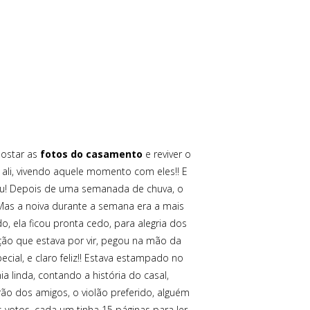
postar as
fotos do casamento
e reviver o
 ali, vivendo aquele momento com eles!! E
dou! Depois de uma semanada de chuva, o
! Mas a noiva durante a semana era a mais
do, ela ficou pronta cedo, para alegria dos
ão que estava por vir, pegou na mão da
cial, e claro feliz!! Estava estampado no
a linda, contando a história do casal,
rão dos amigos, o violão preferido, alguém
votos, cada um tinha 15 páginas para ler,