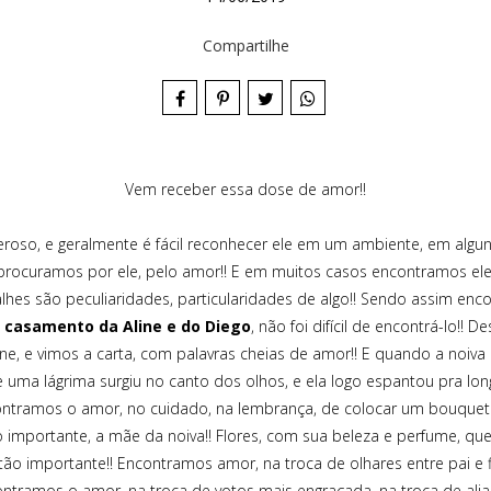
Compartilhe
Vem receber essa dose de amor!!
roso, e geralmente é fácil reconhecer ele em um ambiente, em algun
 procuramos por ele, pelo amor!! E em muitos casos encontramos ele
lhes são peculiaridades, particularidades de algo!! Sendo assim en
o
casamento da Aline e do Diego
, não foi difícil de encontrá-lo!! 
ne, e vimos a carta, com palavras cheias de amor!! E quando a noiva 
uma lágrima surgiu no canto dos olhos, e ela logo espantou pra lon
contramos o amor, no cuidado, na lembrança, de colocar um bouquet 
o importante, a mãe da noiva!! Flores, com sua beleza e perfume, q
ão importante!! Encontramos amor, na troca de olhares entre pai e f
ntramos o amor, na troca de votos mais engraçada, na troca de alian