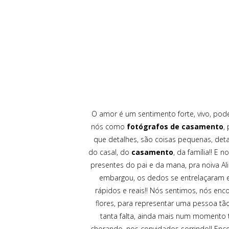
O amor é um sentimento forte, vivo, pode
nós como
fotógrafos de casamento
,
que detalhes, são coisas pequenas, deta
do casal, do
casamento
, da família!! E n
presentes do pai e da mana, pra noiva Ali
embargou, os dedos se entrelaçaram e 
rápidos e reais!! Nós sentimos, nós en
flores, para representar uma pessoa tã
tanta falta, ainda mais num momento t
chorando, nos convidados sorrindo!! Enco