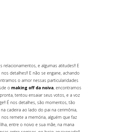
s relacionamentos, e algumas atitudes!! E
 nos detalhes!! E não se engane, achando
contramos o amor nessas particularidades
Desde o
making off da noiva
, encontramos
pronta, tentou ensaiar seus votos, e a voz
ge!! É nos detalhes, são momentos, tão
na cadeira ao lado do pai na cerimônia,
ue nos remete a memória, alguém que faz
ilha, entre o noivo e sua mãe, na mana
ças entre sorrisos, no beijo apaixonado!!